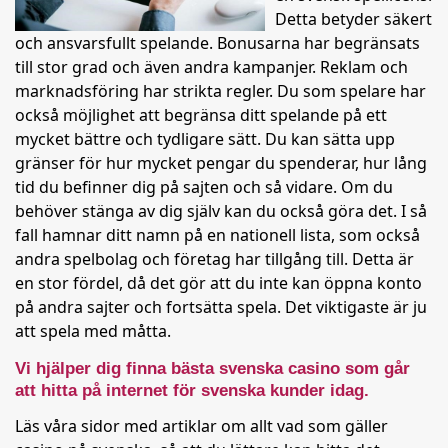
Detta betyder säkert
och ansvarsfullt spelande. Bonusarna har begränsats
till stor grad och även andra kampanjer. Reklam och
marknadsföring har strikta regler. Du som spelare har
också möjlighet att begränsa ditt spelande på ett
mycket bättre och tydligare sätt. Du kan sätta upp
gränser för hur mycket pengar du spenderar, hur lång
tid du befinner dig på sajten och så vidare. Om du
behöver stänga av dig själv kan du också göra det. I så
fall hamnar ditt namn på en nationell lista, som också
andra spelbolag och företag har tillgång till. Detta är
en stor fördel, då det gör att du inte kan öppna konto
på andra sajter och fortsätta spela. Det viktigaste är ju
att spela med måtta.
Vi hjälper dig finna bästa svenska casino som går
att hitta på internet för svenska kunder idag.
Läs våra sidor med artiklar om allt vad som gäller