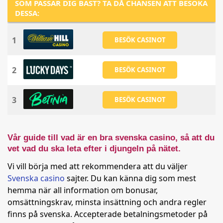
SOM PASSAR DIG BÄST? TA DÅ CHANSEN ATT BESÖKA
DESSA:
1
BESÖK CASINOT
2
BESÖK CASINOT
3
BESÖK CASINOT
Vår guide till vad är en bra svenska casino, så att du
vet vad du ska leta efter i djungeln på nätet.
Vi vill börja med att rekommendera att du väljer
Svenska casino
sajter. Du kan känna dig som mest
hemma när all information om bonusar,
omsättningskrav, minsta insättning och andra regler
finns på svenska. Accepterade betalningsmetoder på