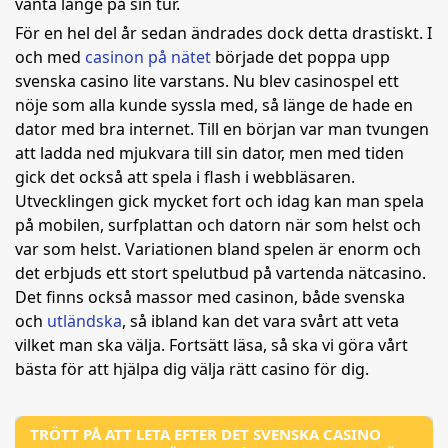
vänta länge på sin tur.
För en hel del år sedan ändrades dock detta drastiskt. I
och med
casinon på nätet
började det poppa upp
svenska casino lite varstans. Nu blev casinospel ett
nöje som alla kunde syssla med, så länge de hade en
dator med bra internet. Till en början var man tvungen
att ladda ned mjukvara till sin dator, men med tiden
gick det också att spela i flash i webbläsaren.
Utvecklingen gick mycket fort och idag kan man spela
på mobilen, surfplattan och datorn när som helst och
var som helst. Variationen bland spelen är enorm och
det erbjuds ett stort spelutbud på vartenda nätcasino.
Det finns också massor med casinon, både svenska
och
utländska
, så ibland kan det vara svårt att veta
vilket man ska välja. Fortsätt läsa, så ska vi göra vårt
bästa för att hjälpa dig välja rätt casino för dig.
TRÖTT PÅ ATT LETA EFTER DET SVENSKA CASINO